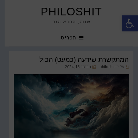
PHILOSHIT
פתח סרגל נגישות
שווה, החרא הזה
תפריט
המתקשרת שידעה (כמעט) הכול
פורסם
על ידי
philoshit
נובמבר 15, 2024
ב