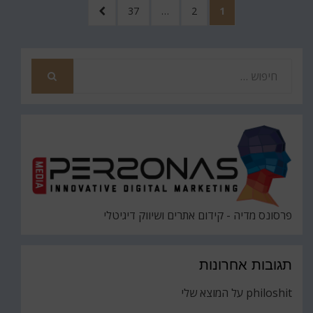
Posts
עמוד
עמוד
עמוד
לעמוד
37
…
2
1
pagination
הבא
חפש
את
חיפוש
פרסונס מדיה - קידום אתרים ושיווק דיגיטלי
תגובות אחרונות
philoshit
על
המוצא שלי