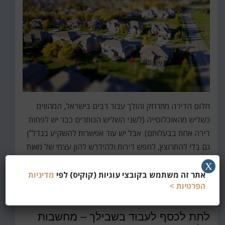
חלום הדירה מתרחק והולך עבור רבים בישראל, המהווים
כשליש מהאוכלוסייה (לשני השליש הנותרים כבר יש לפחות
דירה אחת בבעלותם). אבל יש עוד אפשרות להשקיע בנדל"ן
גם בלי להתרוצץ, לחפש דירות ולהידרש להון עצמי של מאות
אלפים או מיליונים, ובלי להיות…
X
אתר זה משתמש בקובצי עוגיות (קוקיס) לפי
מדיניות
קרא עוד
הפרטיות >
לתת לכסף לעבוד בשבילך – מחשבות