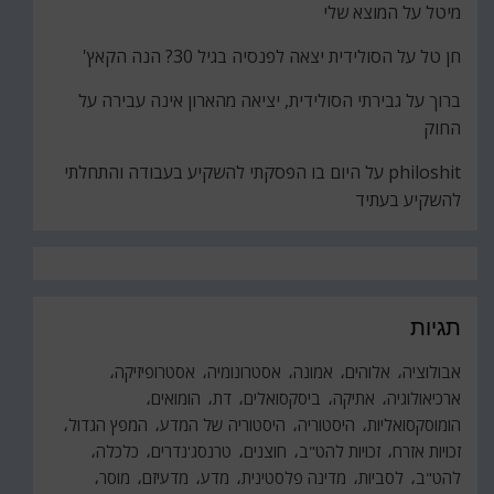
מיטל
על
המוצא שלי
חן טל
על
הסולידית יצאה לפנסיה בגיל 30? הנה הקאץ'
ברוך
על
גבירתי הסולידית, יציאה מהארון אינה עבירה על
החוק
philoshit
על
היום בו הפסקתי להשקיע בעבודה והתחלתי
להשקיע בעתיד
תגיות
אבולוציה
אלוהים
אמונה
אסטרונומיה
אסטרופיזיקה
ארכיאולוגיה
אתיקה
ביסקסואלים
דת
הומואים
הומוסקסואליות
היסטוריה
היסטוריה של המדע
המפץ הגדול
זכויות אזרח
זכויות להט"ב
חוצנים
טרנסג'נדרים
כלכלה
להט"ב
לסביות
מדינה פלסטינית
מדע
מדעיזם
מוסר